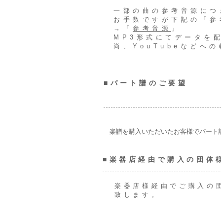
一部の曲の参考音源につ
お手数ですが下記の「
→「
参考音源
」
MP3形式にてデータを
尚、YouTubeなど
■パート譜のご要望
楽譜を購入いただいたお客様でパート
■楽器店経由で購入の団体
楽器店様経由でご購入の
致します。