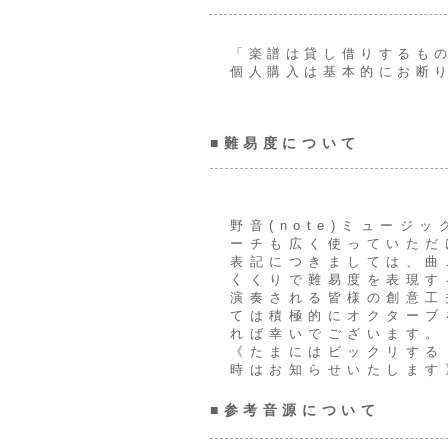
「楽譜は貸し借りするも
個人購入は基本的にお断
■難易度について
野音(note)ミュー
ーチも広く使っていただ
表記につきましては、曲
くくりで難易度を表現す
演奏される皆様の創意工
ては積極的にオクターブ
れば幸いでございます。
《たまにはビックリする
時はお知らせいたします
■参考音源について