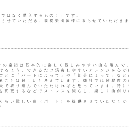
のではなく購入するもの！」です。
りさせていただき、吹奏楽団体様に限らせていただき
ジックの楽譜は基本的に楽しく親しみやすい曲を選ん
けるよう、できるだけ演奏しやすいアレンジを心が
ごとに「パートによって」や「部分によって」など
ることは難しいと考えています。弊社では難易度の
夫で取り組んでいただければと思っています。特に
を変更するなどでストレスを減らし、楽しく曲創り
くらい難しい曲（パート）を提供させていただくか
》