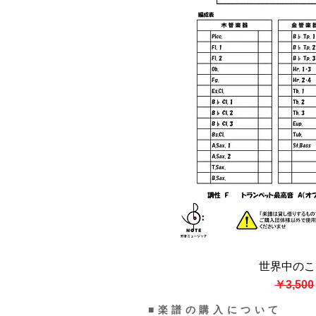
世界中のこ
クイッ
通常価
￥3,500
■楽譜の購入について